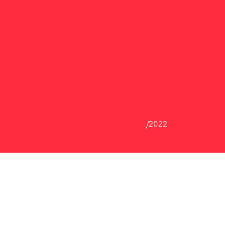
ие политики и 
орые помогут 
м, социальным, 
е придется неизбежно 
интервью
/2022