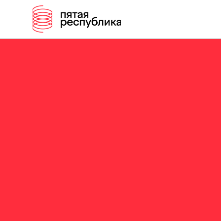
ИГ
БО
председ