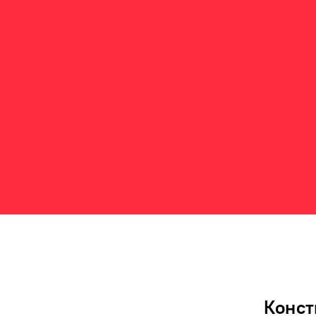
В рамк
гражда
обозна
эконом
решать
Конст