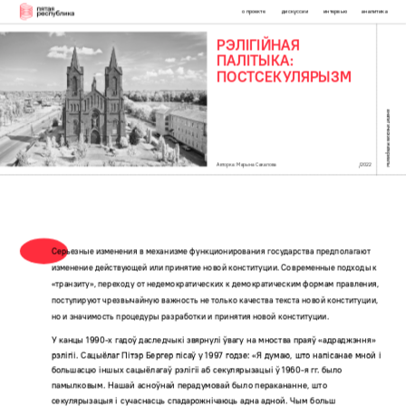
о проекте
дискуссии
интервью
аналитика
РЭЛІГІЙНАЯ 
ПАЛІТЫКА: 
ПОСТСЕКУЛЯРЫЗМ
аналитические материалы
/2022
Авторка: Марына Сакалова
Серьезные изменения в механизме функционирования государства предполагают 
изменение действующей или принятие новой конституции. Современные подходы к 
«транзиту», переходу от недемократических к демократическим формам правления, 
постулируют чрезвычайную важность не только качества текста новой конституции, 
но и значимость процедуры разработки и принятия новой конституции.
У канцы 1990-х гадоў даследчыкі звярнулі ўвагу на мноства праяў «адраджэння» 
рэлігіі. Сацыёлаг Пітэр Бергер пісаў у 1997 годзе: «Я думаю, што напісанае мной і 
большасцю іншых сацыёлагаў рэлігіі аб секулярызацыі ў 1960-я гг. было 
памылковым. Нашай асноўнай перадумовай было перакананне, што 
секулярызацыя і сучаснасць спадарожнічаюць адна адной. Чым больш 